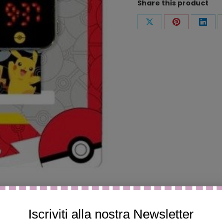
Share this product
in
Silicone
Condividi
Condividi
Condi
POK4322
questo
questo
ques
quantità
Iscriviti alla nostra Newsletter