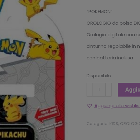
“POKEMON”
OROLOGIO da polso DIGI
Orologio digitale con 
cinturino regolabile in 
con batteria inclusa
Disponibile
POKEMON
Aggiu
Orologio
Digitale
Aggiungi alla wishlis
Quarzo
Ragazzi
Categorie:
KIDS
,
OROLOGIO
con
Cinturino