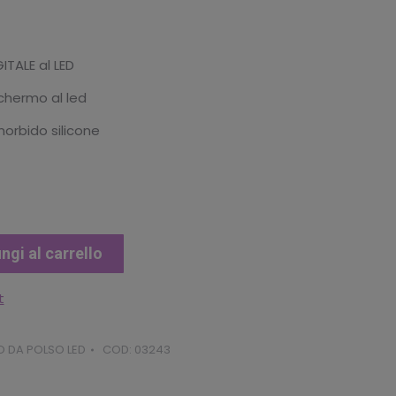
TALE al LED
schermo al led
morbido silicone
ngi al carrello
t
 DA POLSO LED
COD:
03243