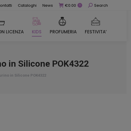
Cerca
ontatti
Cataloghi
News
€
0.00
Search
0
N LICENZA
KIDS
PROFUMERIA
FESTIVITA’
N LICENZA
KIDS
PROFUMERIA
FESTIVITA’
o in Silicone POK4322
rino in Silicone POK4322