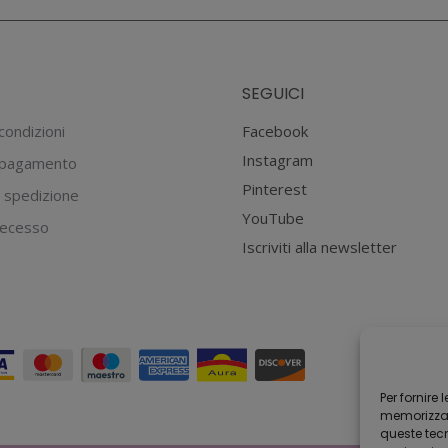
essere
scelte
nella
SEGUICI
pagina
del
condizioni
Facebook
prodotto
Instagram
 pagamento
Pinterest
 spedizione
YouTube
 recesso
Iscriviti alla newsletter
Per fornire
memorizzare
queste tec