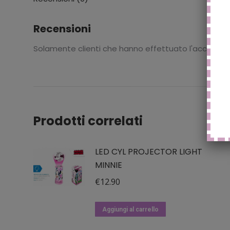
Recensioni
Solamente clienti che hanno effettuato l'accesso
Prodotti correlati
LED CYL PROJECTOR LIGHT
MINNIE
€
12.90
Aggiungi al carrello