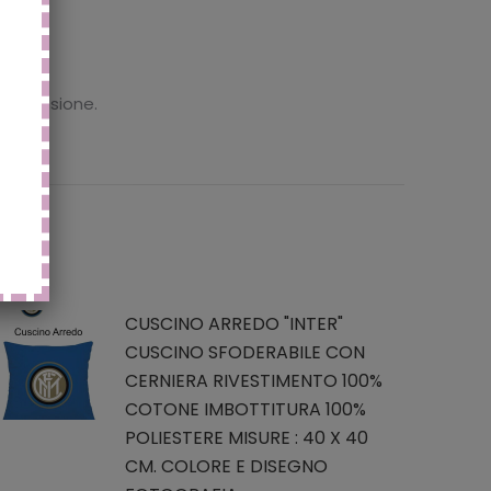
 recensione.
CUSCINO ARREDO "INTER"
CUSCINO SFODERABILE CON
CERNIERA RIVESTIMENTO 100%
COTONE IMBOTTITURA 100%
POLIESTERE MISURE : 40 X 40
CM. COLORE E DISEGNO