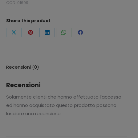
COD:
01699
SONORO
quantità
Share this product
Condividi
Condividi
Condividi
Condividi
Condividi
questo
questo
questo
questo
questo
Recensioni (0)
Recensioni
Solamente clienti che hanno effettuato l'accesso
ed hanno acquistato questo prodotto possono
lasciare una recensione.