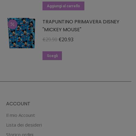
del
Aggiungi al carrello
prodotto
TRAPUNTINO PRIMAVERA DISNEY
"MICKEY MOUSE"
Il
Il
€
29.90
€
20.93
prezzo
prezzo
Questo
originale
attuale
Scegli
prodotto
era:
è:
ha
€29.90.
€20.93.
più
varianti.
Le
ACCOUNT
opzioni
possono
Il mio Account
essere
Lista dei desideri
scelte
Storico ordini