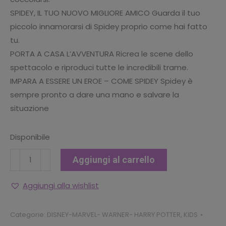
SPIDEY, IL TUO NUOVO MIGLIORE AMICO Guarda il tuo
piccolo innamorarsi di Spidey proprio come hai fatto
tu.
PORTA A CASA L’AVVENTURA Ricrea le scene dello
spettacolo e riproduci tutte le incredibili trame.
IMPARA A ESSERE UN EROE – COME SPIDEY Spidey è
sempre pronto a dare una mano e salvare la
situazione
Disponibile
Peluche
Aggiungi al carrello
Spiderman,
20
Aggiungi alla wishlist
cm,
colore:
Categorie:
DISNEY-MARVEL- WARNER- HARRY POTTER
,
KIDS
Nero