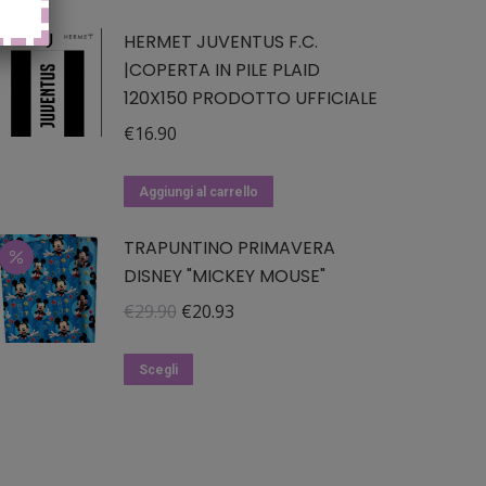
HERMET JUVENTUS F.C.
|COPERTA IN PILE PLAID
120X150 PRODOTTO UFFICIALE
€
16.90
Aggiungi al carrello
TRAPUNTINO PRIMAVERA
DISNEY "MICKEY MOUSE"
Il
Il
€
29.90
€
20.93
prezzo
prezzo
Questo
originale
attuale
Scegli
prodotto
era:
è:
ha
€29.90.
€20.93.
più
varianti.