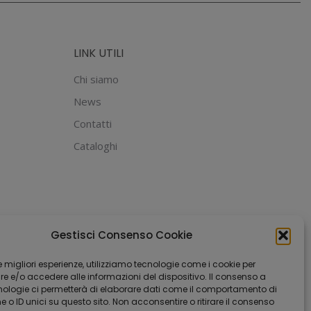
Le
opzioni
LINK UTILI
possono
essere
Chi siamo
scelte
News
nella
Contatti
pagina
Cataloghi
del
prodotto
Gestisci Consenso Cookie
 le migliori esperienze, utilizziamo tecnologie come i cookie per
 e/o accedere alle informazioni del dispositivo. Il consenso a
nologie ci permetterà di elaborare dati come il comportamento di
 o ID unici su questo sito. Non acconsentire o ritirare il consenso