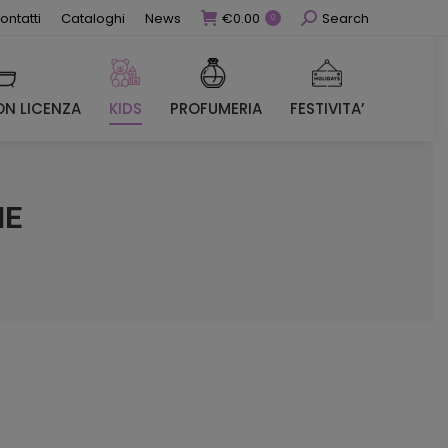
Cerca
ontatti
Cataloghi
News
€
0.00
Search
0
N LICENZA
KIDS
PROFUMERIA
FESTIVITA’
N LICENZA
KIDS
PROFUMERIA
FESTIVITA’
NE