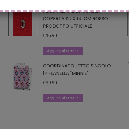
PLAID PILE MILAN MORBIDA
COPERTA 120X150 CM ROSSO
PRODOTTO UFFICIALE
€
16.90
Aggiungi al carrello
COORDINATO LETTO SINGOLO
1P FLANELLA "MINNIE"
€
39.90
Aggiungi al carrello