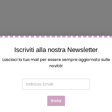
questo
questo
ques
Iscriviti alla nostra Newsletter
Lasciaci la tua mail per essere sempre aggiornato sulle
novità!
 ed hanno acquistato questo prodotto possono lasciare una
E
m
a
i
l
Invia
*