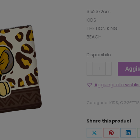
31x23x2cm
KIDS
THE LION KING
BEACH
Disponibile
SPIAGGIA
Aggiu
BEAUTY
CASE
Aggiungi alla wishlis
IL
RE
Categorie:
KIDS
,
OGGETTIS
LEONE
quantità
Share this product
Condividi
Condividi
Condi