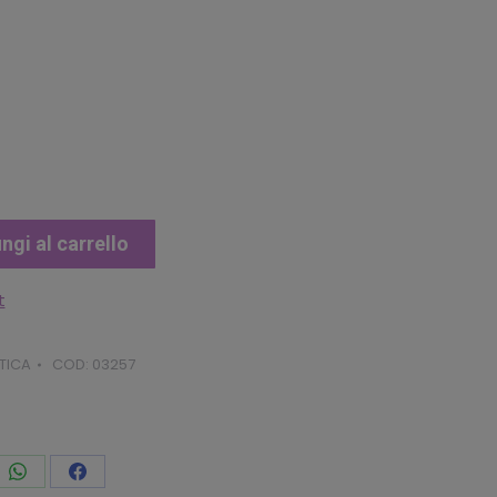
ngi al carrello
t
TICA
COD:
03257
vidi
Condividi
Condividi