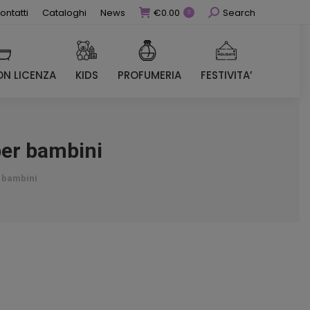
Cerca
ontatti
Cataloghi
News
€
0.00
Search
0
N LICENZA
KIDS
PROFUMERIA
FESTIVITA’
N LICENZA
KIDS
PROFUMERIA
FESTIVITA’
per bambini
 bambini
zzo