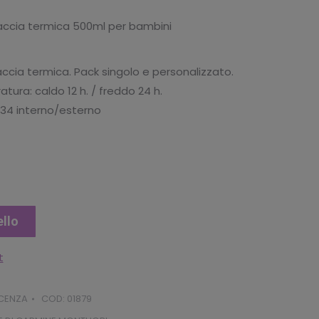
uale
accia termica 500ml per bambini
.93.
ccia termica. Pack singolo e personalizzato.
ra: caldo 12 h. / freddo 24 h.
 34 interno/esterno
ello
t
ICENZA
COD:
01879