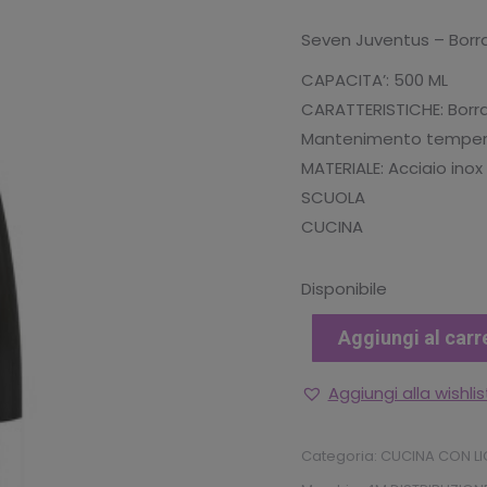
originale
att
Seven Juventus – Borr
era:
è:
CAPACITA’: 500 ML
€19.90.
€13
CARATTERISTICHE: Borra
Mantenimento temperatu
MATERIALE: Acciaio inox
SCUOLA
CUCINA
Disponibile
Aggiungi al carr
Aggiungi alla wishlis
Categoria:
CUCINA CON L