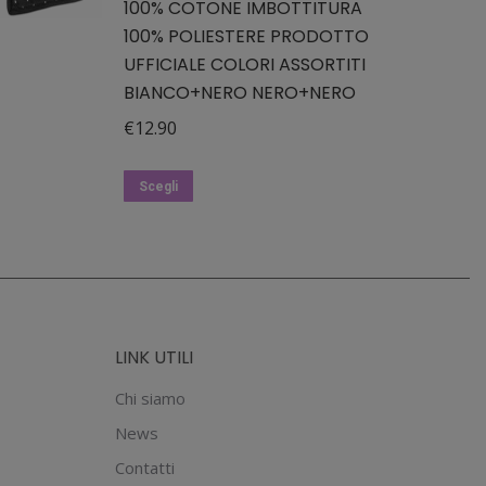
100% COTONE IMBOTTITURA
100% POLIESTERE PRODOTTO
UFFICIALE COLORI ASSORTITI
BIANCO+NERO NERO+NERO
€
12.90
Questo
Scegli
prodotto
ha
più
varianti.
Le
LINK UTILI
opzioni
possono
Chi siamo
essere
News
scelte
Contatti
nella