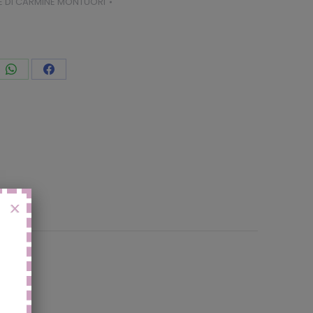
E DI CARMINE MONTUORI
vidi
Condividi
Condividi
to
questo
questo
X