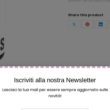
Marchio:
4M DISTRIBUZION
Share this product
Condividi
Condividi
Condi
questo
questo
ques
Iscriviti alla nostra Newsletter
Lasciaci la tua mail per essere sempre aggiornato sulle
novità!