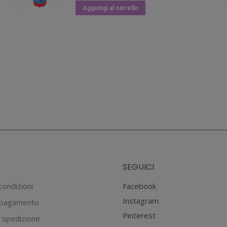
originale
attuale
Aggiungi al carrello
era:
è:
€9.90.
€6.93.
SEGUICI
condizioni
Facebook
Instagram
 pagamento
Pinterest
 spedizione