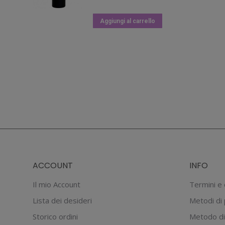
prezzo
prezzo
originale
attuale
Aggiungi al carrello
era:
è:
€19.90.
€13.93.
ACCOUNT
INFO
Il mio Account
Termini e 
Lista dei desideri
Metodi di
Storico ordini
Metodo di