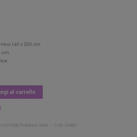
umino 140 x 200 cm
3 cm
rice
ngi al carrello
t
O COTONE/FLANELLA
,
KIDS
COD:
02887