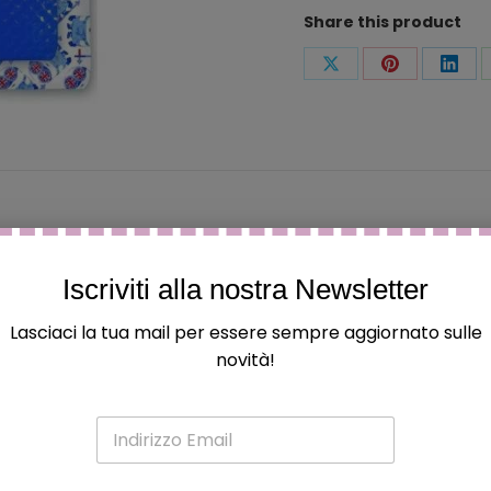
Share this product
Condividi
Condividi
Condi
questo
questo
ques
Iscriviti alla nostra Newsletter
 ed hanno acquistato questo prodotto possono lasciare una
Lasciaci la tua mail per essere sempre aggiornato sulle
novità!
E
m
a
i