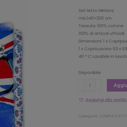
Set letto Minions
mis.140×200 cm
Tessuto 100% cotone
100% di articoli ufficiali
Dimensioni: 1 x Copripi
1 x Copricuscino 63 x 6
40 ° C Lavabile in lavat
Disponibile
COPRIPIUMINO
Aggiu
MINIONS
1P
Aggiungi alla wishlis
quantità
Categorie:
COMPLETI LETT