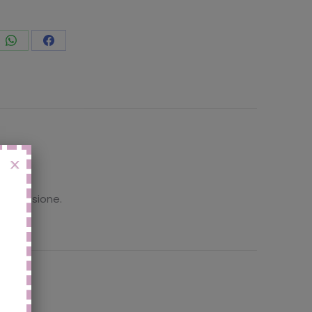
vidi
Condividi
Condividi
to
questo
questo
X
 recensione.