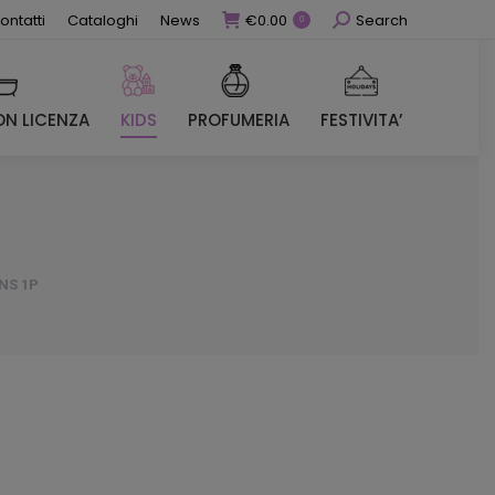
Cerca
ontatti
Cataloghi
News
€
0.00
Search
0
N LICENZA
KIDS
PROFUMERIA
FESTIVITA’
N LICENZA
KIDS
PROFUMERIA
FESTIVITA’
NS 1P