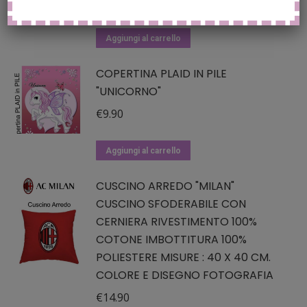
€
14.90
Aggiungi al carrello
COPERTINA PLAID IN PILE
"UNICORNO"
€
9.90
Aggiungi al carrello
CUSCINO ARREDO "MILAN"
CUSCINO SFODERABILE CON
CERNIERA RIVESTIMENTO 100%
COTONE IMBOTTITURA 100%
POLIESTERE MISURE : 40 X 40 CM.
COLORE E DISEGNO FOTOGRAFIA
€
14.90