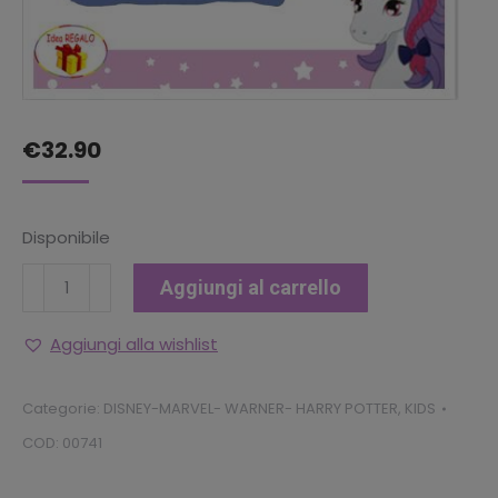
€
32.90
Disponibile
SET
Aggiungi al carrello
COMPLETO
LENZUOLA
Aggiungi alla wishlist
LETTO
SINGOLO
Categorie:
DISNEY-MARVEL- WARNER- HARRY POTTER
,
KIDS
(
COD:
00741
1
Piazza