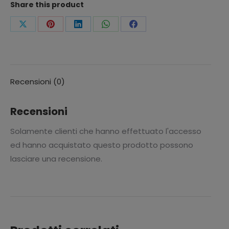
Share this product
)
100%
Condividi
Condividi
Condividi
Condividi
Condividi
COTONE
questo
questo
questo
questo
questo
finemente
disegnato
"
Recensioni (0)
UNICORNO"
come
Recensioni
fotografia.
Solamente clienti che hanno effettuato l'accesso
COMPRENDE
ed hanno acquistato questo prodotto possono
-
lasciare una recensione.
Lenzuolo
sopra
Cm.150x265
-
Lenzuolo