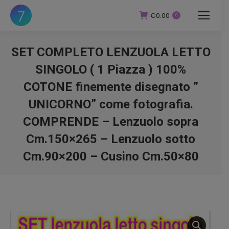
€
0.00
0
SET COMPLETO LENZUOLA LETTO
SINGOLO ( 1 Piazza ) 100%
COTONE finemente disegnato ”
UNICORNO” come fotografia.
COMPRENDE – Lenzuolo sopra
Cm.150×265 – Lenzuolo sotto
Cm.90×200 – Cusino Cm.50×80
You are here: