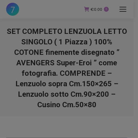
€
0.00
0
SET COMPLETO LENZUOLA LETTO
SINGOLO ( 1 Piazza ) 100%
COTONE finemente disegnato ”
AVENGERS Super-Eroi ” come
fotografia. COMPRENDE –
Lenzuolo sopra Cm.150×265 –
Lenzuolo sotto Cm.90×200 –
Cusino Cm.50×80
You are here: