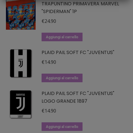
TRAPUNTINO PRIMAVERA MARVEL
€24.90.
€17.43.
"SPIDERMAN" 1P
€
24.90
Aggiungi al carrello
PLAID PAIL SOFT FC "JUVENTUS"
€
14.90
Aggiungi al carrello
PLAID PAIL SOFT FC "JUVENTUS"
LOGO GRANDE 1897
€
14.90
Aggiungi al carrello