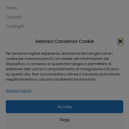
News
Contatti
Cataloghi
PUOI PAGARE CON:
Gestisci Consenso Cookie
Per fornire le migliori esperienze, utilizziamo tecnologie come i
cookie per memorizzare e/o accedere alle informazioni del
dispositivo. Il consenso a queste tecnologie ci permetterà di
elaborare dati come il comportamento di navigazione o ID unici
su questo sito. Non acconsentire o ritirare il consenso può influire
negativamente su alcune caratteristiche e funzioni.
Gestisci servizi
Accetta
Dream-Theme — truly
premium WordPress
themes
Nega
Michael House S.R.L.S
Via Fabio Filzi 33, 20124 Milano