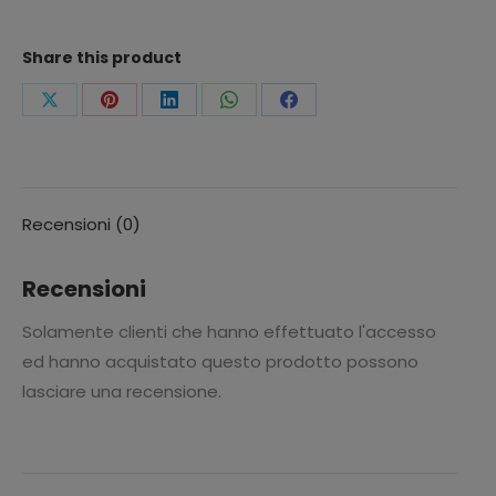
1
Piazza
Share this product
)
100%
Condividi
Condividi
Condividi
Condividi
Condividi
COTONE
questo
questo
questo
questo
questo
finemente
disegnato
"
Recensioni (0)
AVENGERS
Super-
Recensioni
Eroi
Solamente clienti che hanno effettuato l'accesso
"
ed hanno acquistato questo prodotto possono
come
lasciare una recensione.
fotografia.
COMPRENDE
-
Lenzuolo