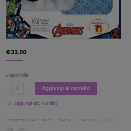
€
32.90
Disponibile
SET
Aggiungi al carrello
COMPLETO
LENZUOLA
Aggiungi alla wishlist
LETTO
SINGOLO
Categorie:
DISNEY-MARVEL- WARNER- HARRY POTTER
,
KIDS
(
COD:
00738