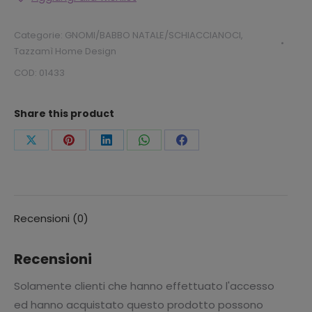
CM.
COLORI
Categorie:
GNOMI/BABBO NATALE/SCHIACCIANOCI
,
ASSORTITI
Tazzamì Home Design
quantità
COD:
01433
Share this product
Condividi
Condividi
Condividi
Condividi
Condividi
questo
questo
questo
questo
questo
Recensioni (0)
Recensioni
Solamente clienti che hanno effettuato l'accesso
ed hanno acquistato questo prodotto possono