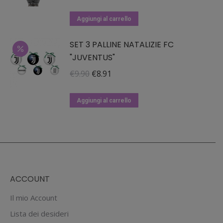
prezzo
prezzo
originale
attuale
Aggiungi al carrello
era:
è:
SET 3 PALLINE NATALIZIE FC
€84.90.
€67.92.
"JUVENTUS"
Il
Il
€
9.90
€
8.91
prezzo
prezzo
originale
attuale
Aggiungi al carrello
era:
è:
€9.90.
€8.91.
ACCOUNT
Il mio Account
Lista dei desideri