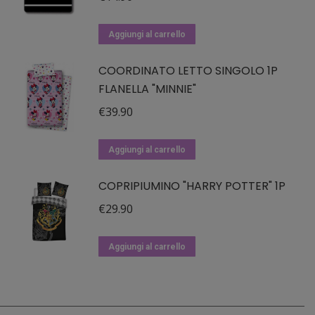
pagina
del
Aggiungi al carrello
prodotto
COORDINATO LETTO SINGOLO 1P
FLANELLA "MINNIE"
€
39.90
Aggiungi al carrello
COPRIPIUMINO "HARRY POTTER" 1P
€
29.90
Aggiungi al carrello