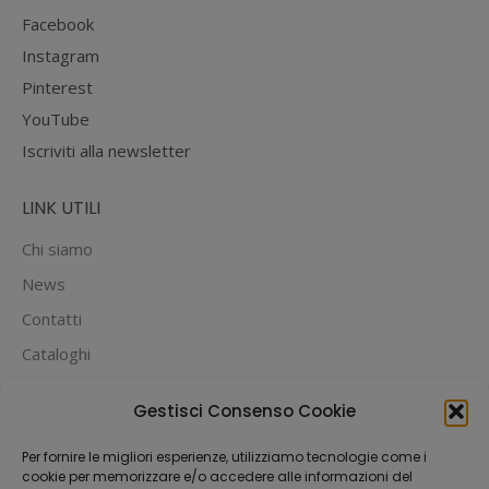
Facebook
Instagram
Pinterest
YouTube
Iscriviti alla newsletter
LINK UTILI
Chi siamo
News
Contatti
Cataloghi
PUOI PAGARE CON:
Gestisci Consenso Cookie
Per fornire le migliori esperienze, utilizziamo tecnologie come i
cookie per memorizzare e/o accedere alle informazioni del