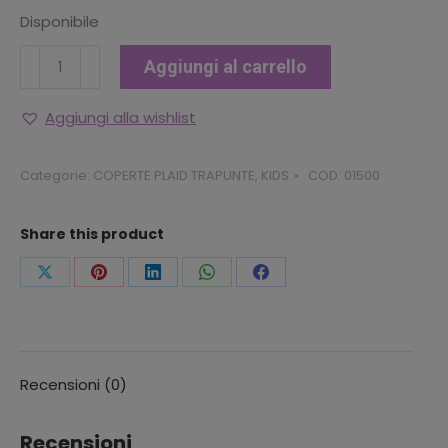
Disponibile
Plaid
Aggiungi al carrello
Frozen
2
Aggiungi alla wishlist
Disney
quantità
Categorie:
COPERTE PLAID TRAPUNTE
,
KIDS
COD:
01500
Share this product
Condividi
Condividi
Condividi
Condividi
Condividi
questo
questo
questo
questo
questo
Recensioni (0)
Recensioni