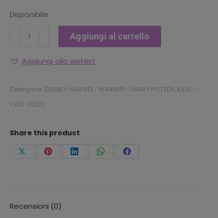
Disponibile
PELUCHE
Aggiungi al carrello
STITCH
CM.
Aggiungi alla wishlist
60
SEDUTO
Categorie:
DISNEY-MARVEL- WARNER- HARRY POTTER
,
KIDS
CON
COD:
01232
SUONO”KIDS”
“DISNEY”
Share this product
”
GIOCATTOLI”
Condividi
Condividi
Condividi
Condividi
Condividi
quantità
questo
questo
questo
questo
questo
Recensioni (0)