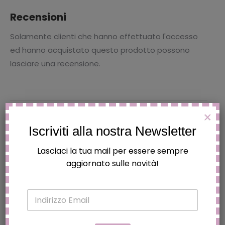
Recensioni
Solamente clienti che hanno effettuato l'accesso
ed hanno acquistato questo prodotto possono
lasciare una recensione.
X
Iscriviti alla nostra Newsletter
Prodotti correlati
Lasciaci la tua mail per essere sempre
aggiornato sulle novità!
OMBRELLO MANUALE 42 CM DISNEY
MINNIE
E
€
9.90
m
a
i
Aggiungi al carrello