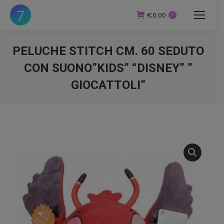
€
0.00
0
PELUCHE STITCH CM. 60 SEDUTO
CON SUONO”KIDS” “DISNEY” ”
GIOCATTOLI”
You are here: