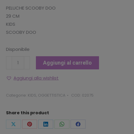
PELUCHE SCOOBY DOO
29 CM
KIDS
SCOOBY DOO
Disponibile
PELUCHE
Aggiungi al carrello
SCOOBY
DOO
Aggiungi alla wishlist
quantità
Categorie:
KIDS
,
OGGETTISTICA
COD:
02075
Share this product
Condividi
Condividi
Condividi
Condividi
Condividi