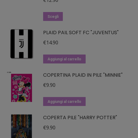
€
12.90
Questo
Scegli
prodotto
PLAID PAIL SOFT FC "JUVENTUS"
ha
più
€
14.90
varianti.
Le
Aggiungi al carrello
opzioni
possono
COPERTINA PLAID IN PILE "MINNIE"
essere
€
9.90
scelte
nella
Aggiungi al carrello
pagina
del
COPERTA PILE "HARRY POTTER"
prodotto
€
9.90