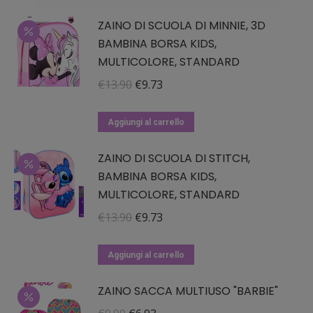
essere
era:
è:
ZAINO DI SCUOLA DI MINNIE, 3D
scelte
€13.90.
€9.73.
BAMBINA BORSA KIDS,
nella
MULTICOLORE, STANDARD
pagina
del
Il
Il
€
13.90
€
9.73
prodotto
prezzo
prezzo
originale
attuale
Aggiungi al carrello
era:
è:
ZAINO DI SCUOLA DI STITCH,
€13.90.
€9.73.
BAMBINA BORSA KIDS,
MULTICOLORE, STANDARD
Il
Il
€
13.90
€
9.73
prezzo
prezzo
originale
attuale
Aggiungi al carrello
era:
è:
ZAINO SACCA MULTIUSO "BARBIE"
€13.90.
€9.73.