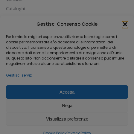
Cataloghi
PUOI PAGARE CON:
Gestisci Consenso Cookie
Per fornire le migliori esperienze, utilizziamo tecnologie come i
cookie per memorizzare e/o accedere alle informazioni del
dispositivo. Il consenso a queste tecnologie ci permetterà di
elaborare dati come il comportamento di navigazione o ID unici
su questo sito. Non acconsentire o ritirare il consenso può influire
negativamente su alcune caratteristiche e funzioni.
Gestisci servizi
Accetta
Dream-Theme — truly
premium WordPress
themes
Nega
Michael House S.R.L.S
Via Fabio Filzi 33, 20124 Milano
Visualizza preferenze
P.IVA 12842370962
Tel 0241408746 - WhatsApp 3519827987
Cookie Policy
Privacy Policy