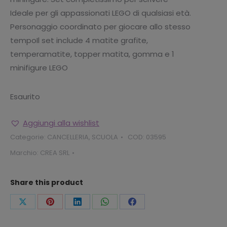
Ideale per gli appassionati LEGO di qualsiasi età.
Personaggio coordinato per giocare allo stesso
tempoIl set include 4 matite grafite,
temperamatite, topper matita, gomma e 1
minifigure LEGO
Esaurito
Aggiungi alla wishlist
Categorie:
CANCELLERIA
,
SCUOLA
COD:
03595
Marchio:
CREA SRL
Share this product
Condividi
Condividi
Condividi
Condividi
Condividi
questo
questo
questo
questo
questo