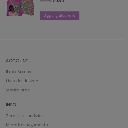
Il
Il
€
9.90
€
6.93
prezzo
prezzo
originale
attuale
Aggiungi al carrello
era:
è:
€9.90.
€6.93.
ACCOUNT
Il mio Account
Lista dei desideri
Storico ordini
INFO
Termini e condizioni
Metodi di pagamento