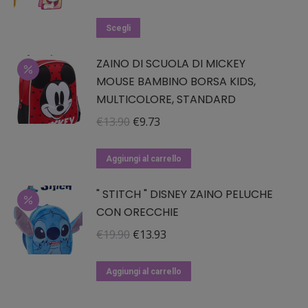
prezzo
prezzo
Questo
originale
attuale
Scegli
prodotto
era:
è:
ZAINO DI SCUOLA DI MICKEY
ha
€9.90.
€6.93.
MOUSE BAMBINO BORSA KIDS,
più
MULTICOLORE, STANDARD
varianti.
Le
Il
Il
€
13.90
€
9.73
opzioni
prezzo
prezzo
possono
originale
attuale
Aggiungi al carrello
essere
era:
è:
" STITCH " DISNEY ZAINO PELUCHE
scelte
€13.90.
€9.73.
CON ORECCHIE
nella
pagina
Il
Il
€
19.90
€
13.93
del
prezzo
prezzo
prodotto
originale
attuale
Aggiungi al carrello
era:
è: