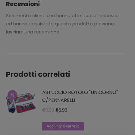
Recensioni
Solamente clienti che hanno effettuato l'accesso
ed hanno acquistato questo prodotto possono
lasciare una recensione.
Prodotti correlati
ASTUCCIO ROTOLO "UNICORNO"
C/PENNARELLI
Il
Il
€
9.90
€
6.93
prezzo
prezzo
originale
attuale
Aggiungi al carrello