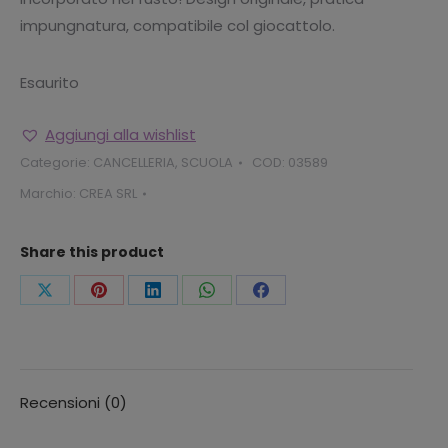
impungnatura, compatibile col giocattolo.
Esaurito
Aggiungi alla wishlist
Categorie:
CANCELLERIA
,
SCUOLA
COD:
03589
Marchio:
CREA SRL
Share this product
Condividi
Condividi
Condividi
Condividi
Condividi
questo
questo
questo
questo
questo
Recensioni (0)