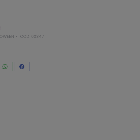
t
LOWEEN
COD:
00347
vidi
Condividi
Condividi
to
questo
questo