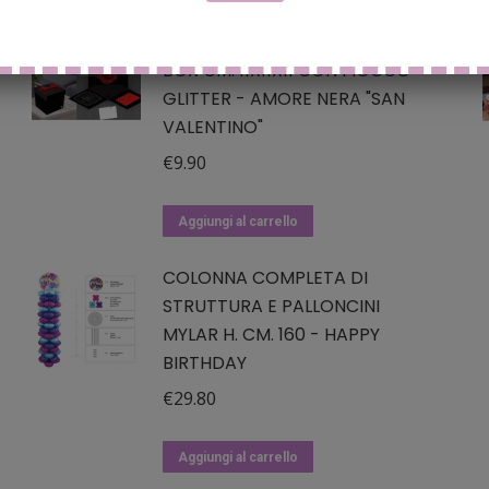
SCATOLA SORPRESA SKATUSH
BOX CM. 11X11X11 CON FIOCCO
GLITTER - AMORE NERA "SAN
VALENTINO"
€
9.90
Aggiungi al carrello
COLONNA COMPLETA DI
STRUTTURA E PALLONCINI
MYLAR H. CM. 160 - HAPPY
BIRTHDAY
€
29.80
Aggiungi al carrello