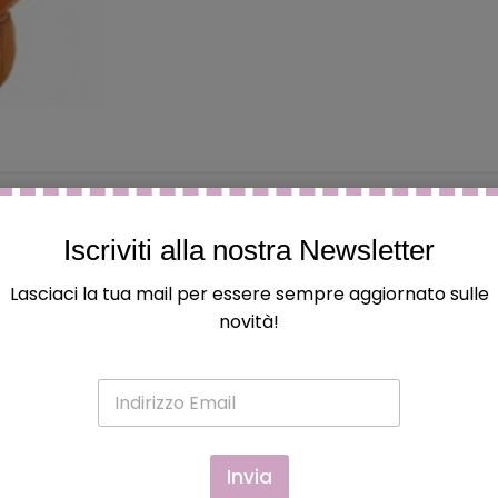
Iscriviti alla nostra Newsletter
Lasciaci la tua mail per essere sempre aggiornato sulle
 ed hanno acquistato questo prodotto possono lasciare una
novità!
E
m
a
i
l
Invia
*