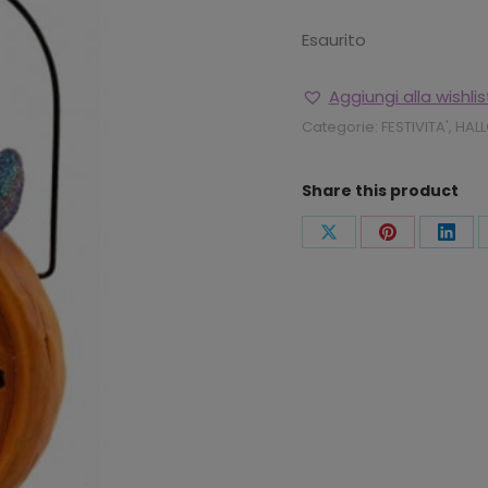
Esaurito
Aggiungi alla wishlis
Categorie:
FESTIVITA'
,
HAL
Share this product
Condividi
Condividi
Condi
questo
questo
ques