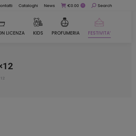
Cerca
ontatti
Cataloghi
News
€
0.00
Search
0
N LICENZA
KIDS
PROFUMERIA
FESTIVITA’
N LICENZA
KIDS
PROFUMERIA
FESTIVITA’
×12
×12