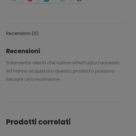
Condividi
Condividi
Condividi
Condividi
Condividi
questo
questo
questo
questo
questo
Recensioni (0)
Recensioni
Solamente clienti che hanno effettuato l'accesso
ed hanno acquistato questo prodotto possono
lasciare una recensione.
Prodotti correlati