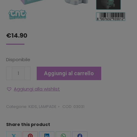
€
14.90
Disponibile
Lampada
Aggiungi al carrello
proiettore
da
Aggiungi alla wishlist
camera
15cm
Categorie:
KIDS
,
LAMPADE
COD:
03031
Astronauta
Tnt
Share this product
quantità