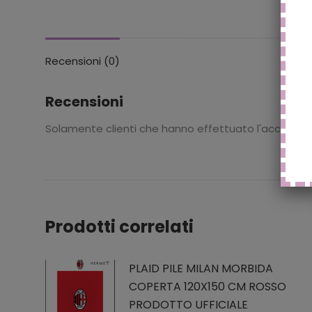
Recensioni (0)
Recensioni
Solamente clienti che hanno effettuato l'accesso
Prodotti correlati
PLAID PILE MILAN MORBIDA
COPERTA 120X150 CM ROSSO
PRODOTTO UFFICIALE