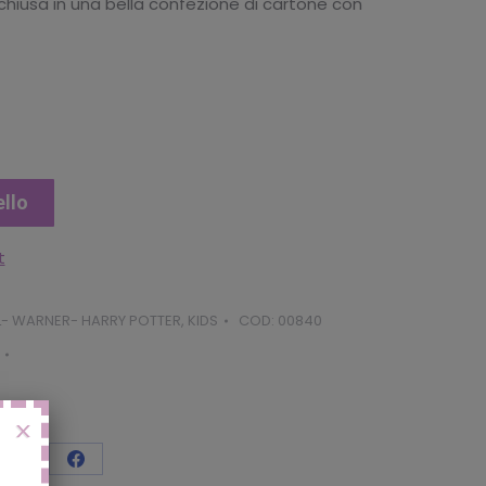
chiusa in una bella confezione di cartone con
ello
t
- WARNER- HARRY POTTER
,
KIDS
COD:
00840
X
vidi
Condividi
Condividi