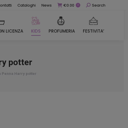
Cerca
ontatti
Cataloghi
News
€
0.00
Search
0
N LICENZA
KIDS
PROFUMERIA
FESTIVITA’
N LICENZA
KIDS
PROFUMERIA
FESTIVITA’
y potter
a Penna Harry potter
zzo