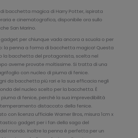
uale
di bacchetta magica di Harry Potter, ispirata
aria e cinematografica, disponibile ora sullo
03.
iche San Marino.
o gadget per chiunque vada ancora a scuola o per
no: la penna a forma di bacchetta magica! Questa
io la bacchetta del protagonista, scelta nel
opo averne provate moltissime. Si tratta di una
grifoglio con nucleo di piuma di fenice.
egni da bacchetta più rari e la sua efficacia negli
conda del nucleo scelto per la bacchetta. È
a piuma di fenice, perché la sua imprevedibilità
 il temperamento distaccato della fenice.
o con licenza ufficiale Warner Bros, misura 1cm x
tastico gadget per i fan della saga del
el mondo. Inoltre la penna è perfetta per un