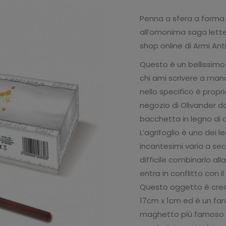
originale
att
Penna a sfera a forma 
era:
è:
all’omonima saga letter
€12.90.
€9.
shop online di Armi Ant
Questo è un bellissim
chi ami scrivere a ma
nello specifico è propr
negozio di Olivander d
bacchetta in legno di a
L’agrifoglio è uno dei l
incantesimi varia a se
difficile combinarlo all
entra in conflitto con
Questo oggetto è creat
17cm x 1cm ed è un fan
maghetto più famoso d