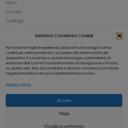
News
Contatti
Cataloghi
PUOI PAGARE CON:
Gestisci Consenso Cookie
Per fornire le migliori esperienze, utilizziamo tecnologie come i
cookie per memorizzare e/o accedere alle informazioni del
dispositivo. Il consenso a queste tecnologie ci permetterà di
elaborare dati come il comportamento di navigazione o ID unici
su questo sito. Non acconsentire o ritirare il consenso può influire
negativamente su alcune caratteristiche e funzioni.
Gestisci servizi
Accetta
Dream-Theme — truly
premium WordPress
themes
Nega
Michael House S.R.L.S
Via Fabio Filzi 33, 20124 Milano
Visualizza preferenze