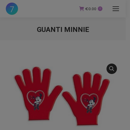
€
0.00
0
GUANTI MINNIE
You are here: