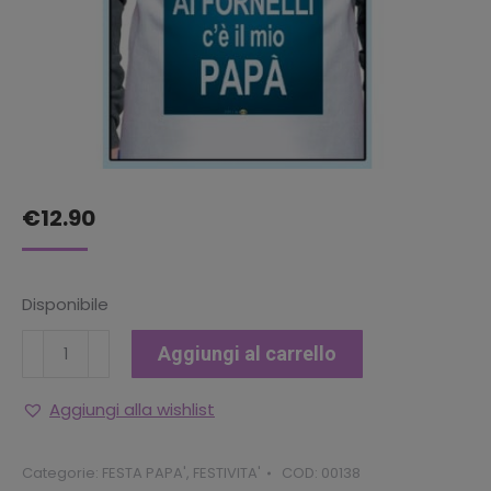
€
12.90
Disponibile
GREMBIULE
Aggiungi al carrello
PAPA'
quantità
Aggiungi alla wishlist
Categorie:
FESTA PAPA'
,
FESTIVITA'
COD:
00138