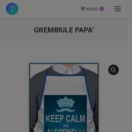
€
0.00
0
GREMBIULE PAPA’
You are here: