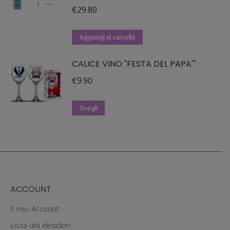
€
29.80
Aggiungi al carrello
CALICE VINO "FESTA DEL PAPA'"
€
9.90
Questo
Scegli
prodotto
ha
più
varianti.
Le
ACCOUNT
opzioni
possono
Il mio Account
essere
Lista dei desideri