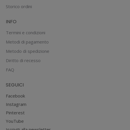
scelte
Storico ordini
nella
pagina
INFO
del
prodotto
Termini e condizioni
Metodi di pagamento
Metodo di spedizione
Diritto di recesso
FAQ
SEGUICI
Facebook
Instagram
Pinterest
YouTube
Iscriviti alla newsletter