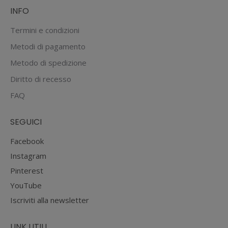
pagina
INFO
del
prodotto
Termini e condizioni
Metodi di pagamento
Metodo di spedizione
Diritto di recesso
FAQ
SEGUICI
Facebook
Instagram
Pinterest
YouTube
Iscriviti alla newsletter
LINK UTILI