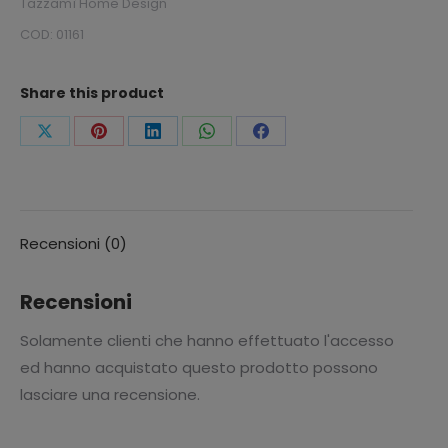
Tazzamì Home Design
COD:
01161
Share this product
Condividi
Condividi
Condividi
Condividi
Condividi
questo
questo
questo
questo
questo
Recensioni (0)
Recensioni
Solamente clienti che hanno effettuato l'accesso
ed hanno acquistato questo prodotto possono
lasciare una recensione.