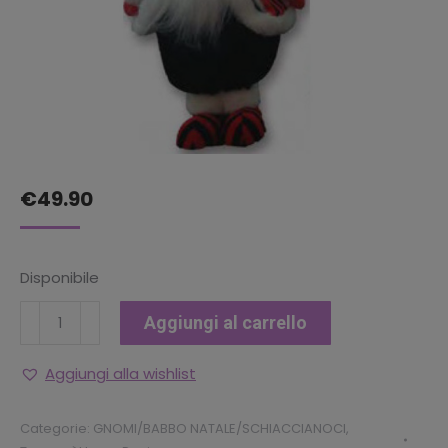
€
49.90
Disponibile
GNOMO
Aggiungi al carrello
MILAN
57CM
Aggiungi alla wishlist
quantità
Categorie:
GNOMI/BABBO NATALE/SCHIACCIANOCI
,