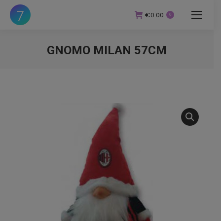
€
0.00
0
GNOMO MILAN 57CM
You are here: