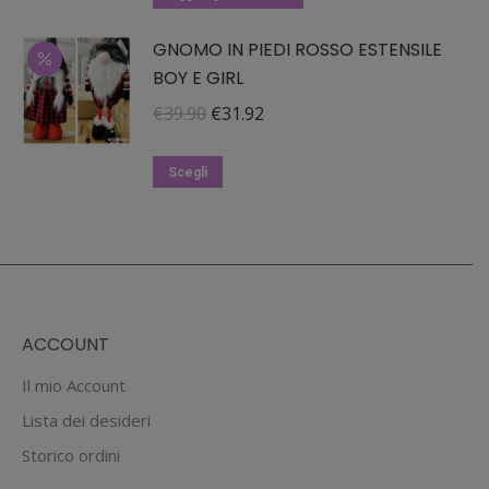
opzioni
era:
è:
possono
GNOMO IN PIEDI ROSSO ESTENSILE
€19.90.
€15.92.
essere
BOY E GIRL
scelte
Il
Il
€
39.90
€
31.92
nella
prezzo
prezzo
pagina
Questo
originale
attuale
Scegli
del
prodotto
era:
è:
prodotto
ha
€39.90.
€31.92.
più
varianti.
Le
ACCOUNT
opzioni
possono
Il mio Account
essere
Lista dei desideri
scelte
Storico ordini
nella