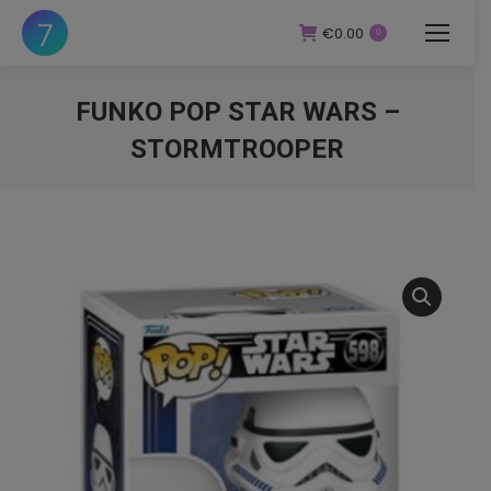
€
0.00
0
FUNKO POP STAR WARS –
STORMTROOPER
You are here: