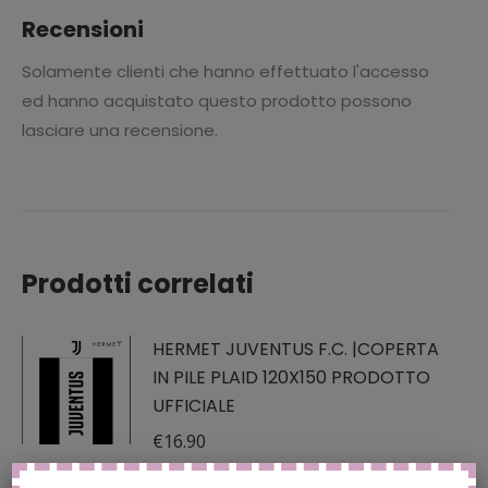
Recensioni
Solamente clienti che hanno effettuato l'accesso
ed hanno acquistato questo prodotto possono
lasciare una recensione.
Prodotti correlati
HERMET JUVENTUS F.C. |COPERTA
IN PILE PLAID 120X150 PRODOTTO
UFFICIALE
€
16.90