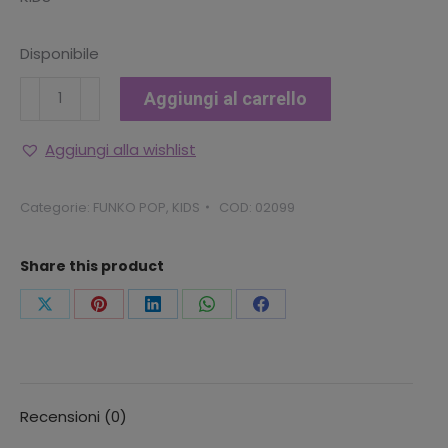
Disponibile
FUNKO
Aggiungi al carrello
POP
STAR
Aggiungi alla wishlist
WARS
-
Categorie:
FUNKO POP
,
KIDS
COD:
02099
STORMTROOPER
quantità
Share this product
Condividi
Condividi
Condividi
Condividi
Condividi
questo
questo
questo
questo
questo
Recensioni (0)