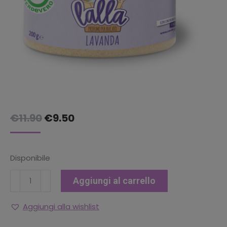
Il
Il
€
11.90
€
9.50
prezzo
prezzo
originale
attuale
Disponibile
era:
è:
FLOREALI
€11.90.
€9.50.
Aggiungi al carrello
LALLA
200
Aggiungi alla wishlist
GR.