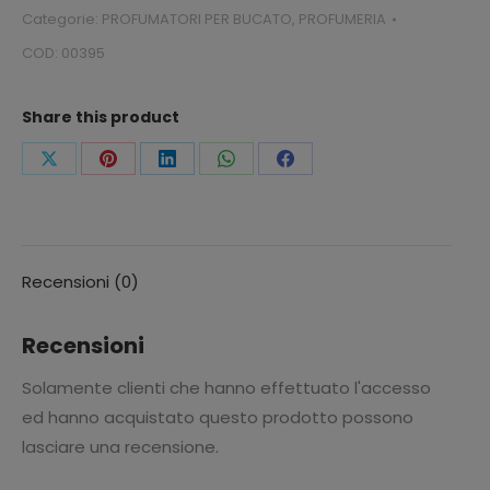
PROFUMA
Categorie:
PROFUMATORI PER BUCATO
,
PROFUMERIA
BUCATO
COD:
00395
NATURALE
quantità
Share this product
Condividi
Condividi
Condividi
Condividi
Condividi
questo
questo
questo
questo
questo
Recensioni (0)
Recensioni
Solamente clienti che hanno effettuato l'accesso
ed hanno acquistato questo prodotto possono
lasciare una recensione.