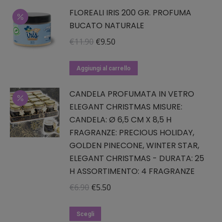
era:
è:
essere
FLOREALI IRIS 200 GR. PROFUMA
€11.90.
€9.50.
BUCATO NATURALE
scelte
nella
Il
Il
€
11.90
€
9.50
pagina
prezzo
prezzo
del
originale
attuale
Aggiungi al carrello
prodotto
era:
è:
CANDELA PROFUMATA IN VETRO
€11.90.
€9.50.
ELEGANT CHRISTMAS MISURE:
CANDELA: Ø 6,5 CM X 8,5 H
FRAGRANZE: PRECIOUS HOLIDAY,
GOLDEN PINECONE, WINTER STAR,
ELEGANT CHRISTMAS - DURATA: 25
H ASSORTIMENTO: 4 FRAGRANZE
Il
Il
€
6.90
€
5.50
prezzo
prezzo
Questo
originale
attuale
Scegli