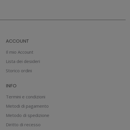
prodotto
era:
è:
ha
€6.90.
€5.50.
più
varianti.
Le
ACCOUNT
opzioni
possono
Il mio Account
essere
Lista dei desideri
scelte
Storico ordini
nella
pagina
INFO
del
prodotto
Termini e condizioni
Metodi di pagamento
Metodo di spedizione
Diritto di recesso