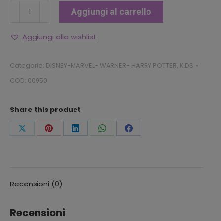
LEROY
Aggiungi al carrello
STITCH
ROSSO
Aggiungi alla wishlist
PELUCHE
CON
Categorie:
DISNEY-MARVEL- WARNER- HARRY POTTER
,
KIDS
SUONO
COD:
00950
20cm
quantità
Share this product
Condividi
Condividi
Condividi
Condividi
Condividi
questo
questo
questo
questo
questo
Recensioni (0)
Recensioni