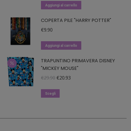
Aggiungi al carrello
COPERTA PILE "HARRY POTTER"
€
9.90
Aggiungi al carrello
TRAPUNTINO PRIMAVERA DISNEY
"MICKEY MOUSE"
Il
Il
€
29.90
€
20.93
prezzo
prezzo
Questo
originale
attuale
Scegli
prodotto
era:
è:
ha
€29.90.
€20.93.
più
varianti.