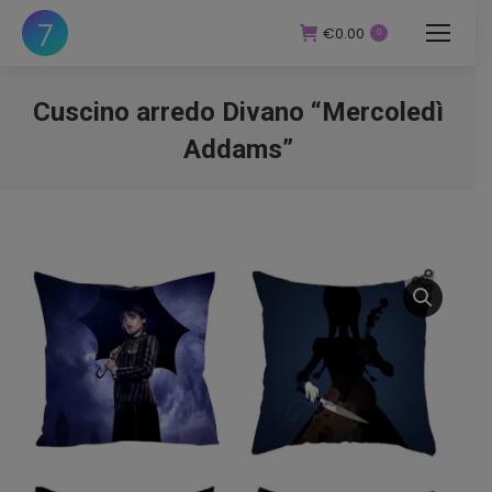
€
0.00
0
Cuscino arredo Divano “Mercoledì
Addams”
You are here: