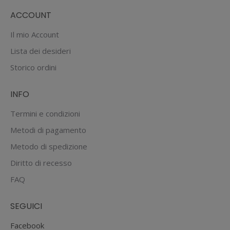
Le
ACCOUNT
opzioni
possono
Il mio Account
essere
Lista dei desideri
scelte
Storico ordini
nella
pagina
INFO
del
prodotto
Termini e condizioni
Metodi di pagamento
Metodo di spedizione
Diritto di recesso
FAQ
SEGUICI
Facebook