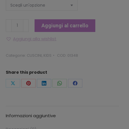
Cuscino
Aggiungi al carrello
arredo
Divano
Aggiungi alla wishlist
"Mercoledì
Addams"
Categorie:
CUSCINI
,
KIDS
COD:
01348
quantità
Share this product
Condividi
Condividi
Condividi
Condividi
Condividi
questo
questo
questo
questo
questo
Informazioni aggiuntive