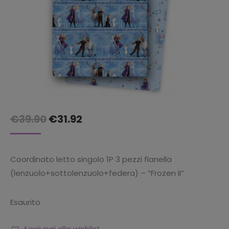
Il
Il
€
39.90
€
31.92
prezzo
prezzo
originale
attuale
Coordinato letto singolo 1P 3 pezzi flanella
era:
è:
(lenzuolo+sottolenzuolo+federa) – “Frozen II”
€39.90.
€31.92.
Esaurito
Aggiungi alla wishlist