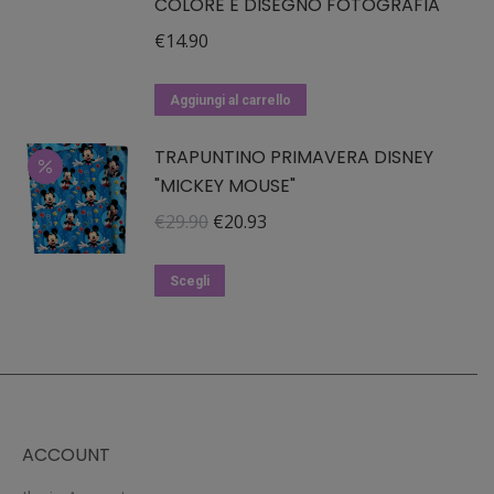
COLORE E DISEGNO FOTOGRAFIA
€
14.90
Aggiungi al carrello
TRAPUNTINO PRIMAVERA DISNEY
"MICKEY MOUSE"
Il
Il
€
29.90
€
20.93
prezzo
prezzo
Questo
originale
attuale
Scegli
prodotto
era:
è:
ha
€29.90.
€20.93.
più
varianti.
Le
ACCOUNT
opzioni
possono