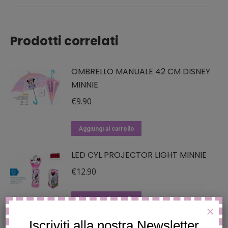
Prodotti correlati
OMBRELLO MANUALE 42 CM DISNEY
MINNIE
€
9.90
Aggiungi al carrello
LED CYL PROJECTOR LIGHT MINNIE
€
12.90
Aggiungi al carrello
X
Iscriviti alla nostra Newsletter
BACCHETTE MAGICHE HARRY