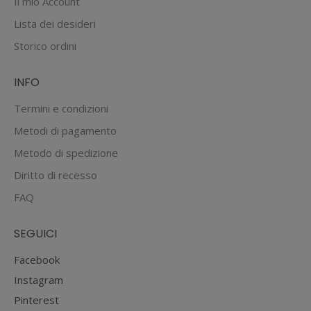
Il mio Account
essere
Lista dei desideri
scelte
Storico ordini
nella
pagina
INFO
del
prodotto
Termini e condizioni
Metodi di pagamento
Metodo di spedizione
Diritto di recesso
FAQ
SEGUICI
Facebook
Instagram
Pinterest