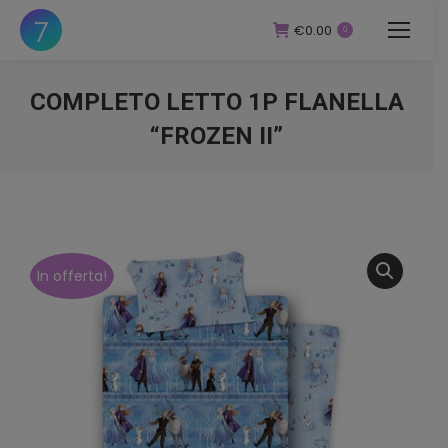
€
0.00
0
COMPLETO LETTO 1P FLANELLA
“FROZEN II”
You are here:
In offerta!