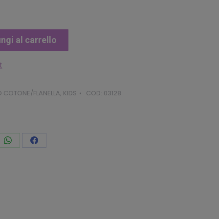
ngi al carrello
t
O COTONE/FLANELLA
,
KIDS
COD:
03128
vidi
Condividi
Condividi
to
questo
questo