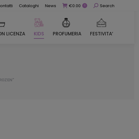
Cerca
ontatti
Cataloghi
News
€
0.00
Search
0
N LICENZA
KIDS
PROFUMERIA
FESTIVITA’
N LICENZA
KIDS
PROFUMERIA
FESTIVITA’
ROZEN”