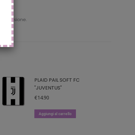
 recensione.
PLAID PAIL SOFT FC
"JUVENTUS"
€
14.90
Aggiungi al carrello