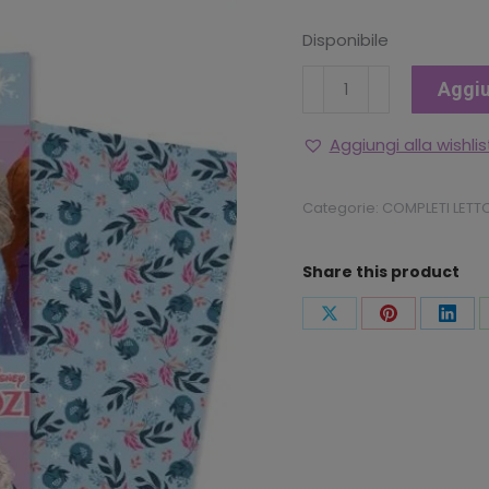
Disponibile
COMPLETO
Aggiu
LETTO
1P
Aggiungi alla wishlis
"FROZEN"
quantità
Categorie:
COMPLETI LETT
Share this product
Condividi
Condividi
Condi
questo
questo
ques