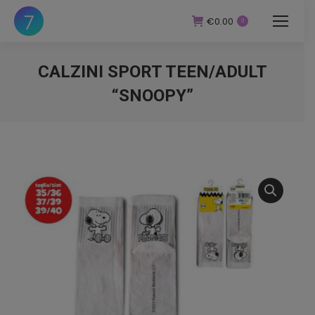
€
0.00
0
CALZINI SPORT TEEN/ADULT
“SNOOPY”
You are here: