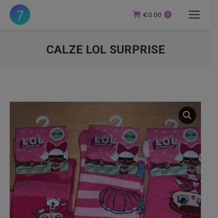
€
0.00
0
CALZE LOL SURPRISE
You are here: