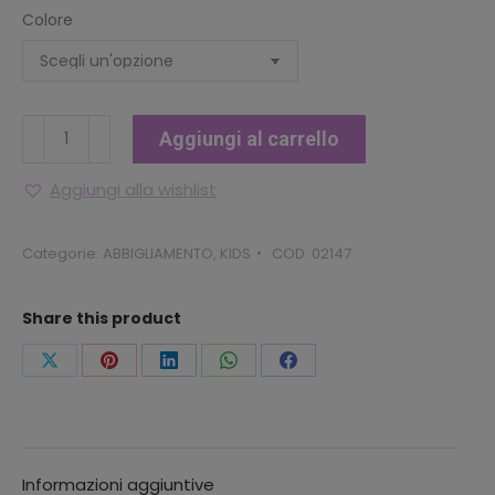
Colore
CALZE
Aggiungi al carrello
LOL
SURPRISE
Aggiungi alla wishlist
quantità
Categorie:
ABBIGLIAMENTO
,
KIDS
COD:
02147
Share this product
Condividi
Condividi
Condividi
Condividi
Condividi
questo
questo
questo
questo
questo
Informazioni aggiuntive