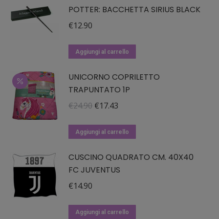
POTTER: BACCHETTA SIRIUS BLACK
più
varianti.
€
12.90
Le
opzioni
Aggiungi al carrello
possono
essere
UNICORNO COPRILETTO
TRAPUNTATO 1P
scelte
nella
Il
Il
€
24.90
€
17.43
pagina
prezzo
prezzo
del
originale
attuale
Aggiungi al carrello
prodotto
era:
è:
CUSCINO QUADRATO CM. 40X40
€24.90.
€17.43.
FC JUVENTUS
€
14.90
Aggiungi al carrello