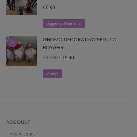
€
6.90
Aggiungi al carrello
GNOMO DECORATIVO SEDUTO
BOY/GIRL
Il
Il
€
19.90
€
15.90
prezzo
prezzo
Questo
originale
attuale
Scegli
prodotto
era:
è:
ha
€19.90.
€15.90.
più
varianti.
Le
ACCOUNT
opzioni
possono
Il mio Account