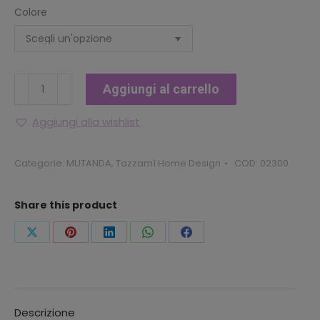
Colore
BOXER
Aggiungi al carrello
UOMO
MICKEY
Aggiungi alla wishlist
MOUSE
quantità
Categorie:
MUTANDA
,
Tazzamì Home Design
COD:
02300
Share this product
Condividi
Condividi
Condividi
Condividi
Condividi
questo
questo
questo
questo
questo
Descrizione