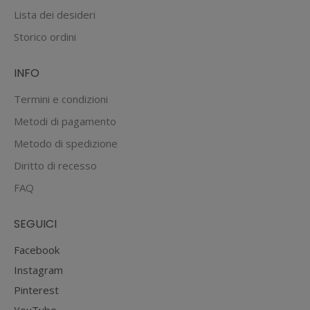
essere
Lista dei desideri
scelte
Storico ordini
nella
pagina
INFO
del
prodotto
Termini e condizioni
Metodi di pagamento
Metodo di spedizione
Diritto di recesso
FAQ
SEGUICI
Facebook
Instagram
Pinterest