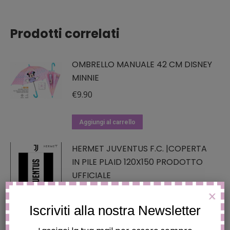
Prodotti correlati
OMBRELLO MANUALE 42 CM DISNEY
MINNIE
€
9.90
Aggiungi al carrello
HERMET JUVENTUS F.C. |COPERTA
IN PILE PLAID 120X150 PRODOTTO
UFFICIALE
€
16.90
X
Iscriviti alla nostra Newsletter
Aggiungi al carrello