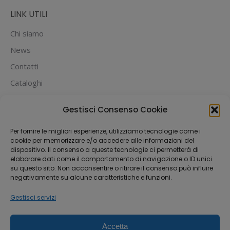
LINK UTILI
Chi siamo
News
Contatti
Cataloghi
PUOI PAGARE CON:
Gestisci Consenso Cookie
Per fornire le migliori esperienze, utilizziamo tecnologie come i
cookie per memorizzare e/o accedere alle informazioni del
dispositivo. Il consenso a queste tecnologie ci permetterà di
elaborare dati come il comportamento di navigazione o ID unici
su questo sito. Non acconsentire o ritirare il consenso può influire
negativamente su alcune caratteristiche e funzioni.
Gestisci servizi
Accetta
Dream-Theme — truly
premium WordPress