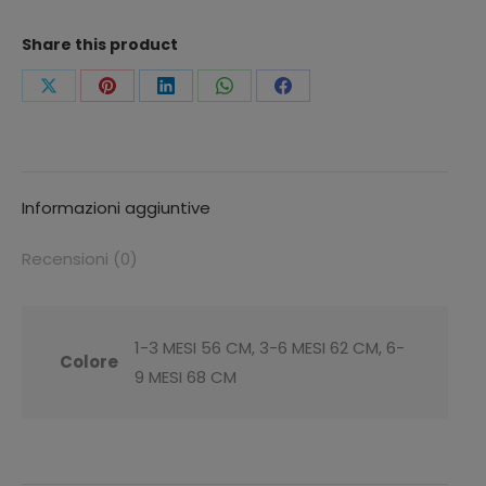
PICCOLA
quantità
Share this product
Condividi
Condividi
Condividi
Condividi
Condividi
questo
questo
questo
questo
questo
Informazioni aggiuntive
Recensioni (0)
1-3 MESI 56 CM, 3-6 MESI 62 CM, 6-
Colore
9 MESI 68 CM