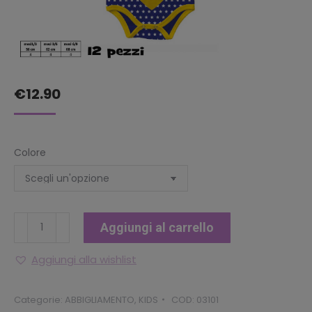
€
12.90
Colore
BODY
Aggiungi al carrello
WONDER
WOMAN
Aggiungi alla wishlist
MANICA
CORTA
Categorie:
ABBIGLIAMENTO
,
KIDS
COD:
03101