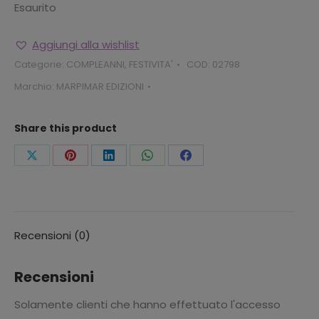
Esaurito
Aggiungi alla wishlist
Categorie:
COMPLEANNI
,
FESTIVITA'
COD:
02798
Marchio:
MARPIMAR EDIZIONI
Share this product
Condividi
Condividi
Condividi
Condividi
Condividi
questo
questo
questo
questo
questo
Recensioni (0)
Recensioni
Solamente clienti che hanno effettuato l'accesso