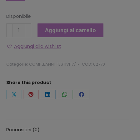
Disponibile
BIGLIETTO
Aggiungi al carrello
BUON
COMPLEANNO
Aggiungi alla wishlist
CON
FOIL
Categorie:
COMPLEANNI
,
FESTIVITA'
COD:
02770
ORO
E
Share this product
RILIEVO
quantità
Condividi
Condividi
Condividi
Condividi
Condividi
questo
questo
questo
questo
questo
Recensioni (0)