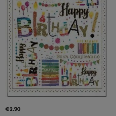
€
2.90