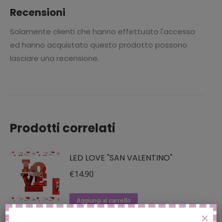
Recensioni
Solamente clienti che hanno effettuato l'accesso
ed hanno acquistato questo prodotto possono
lasciare una recensione.
Prodotti correlati
LED LOVE "SAN VALENTINO"
€
14.90
Aggiungi al carrello
X