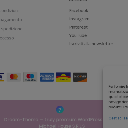
opzioni
possono
condizioni
Facebook
essere
Instagram
 pagamento
scelte
Pinterest
 spedizione
nella
YouTube
 recesso
pagina
Iscriviti alla newsletter
del
prodotto
Per fornire
memorizzare
queste tec
navigazione
può influir
Gestisci ser
Dream-Theme — truly
premium WordPress themes
Michael House S.R.L.S