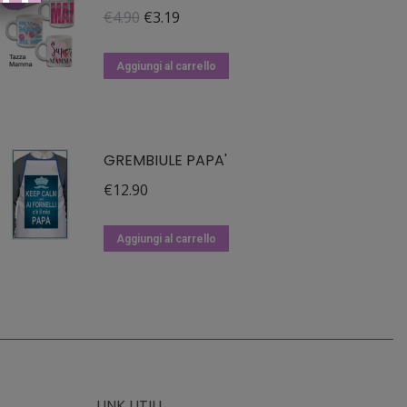
Il
Il
€
4.90
€
3.19
prezzo
prezzo
originale
attuale
Aggiungi al carrello
era:
è:
€4.90.
€3.19.
GREMBIULE PAPA'
€
12.90
Aggiungi al carrello
LINK UTILI