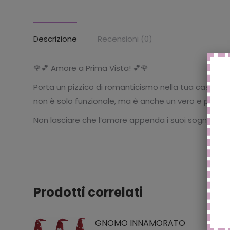
Descrizione
Recensioni (0)
🌹
💕
Amore a Prima Vista!
💕
🌹
Porta un pizzico di romanticismo nella tua casa co
non è solo funzionale, ma è anche un vero e proprio
Non lasciare che l’amore appenda i suoi sogni nel ca
Prodotti correlati
GNOMO INNAMORATO