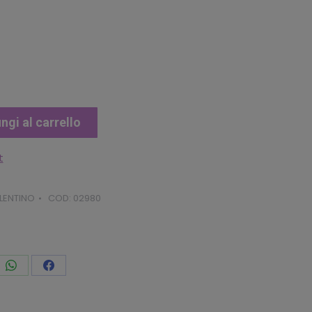
ngi al carrello
t
LENTINO
COD:
02980
vidi
Condividi
Condividi
to
questo
questo