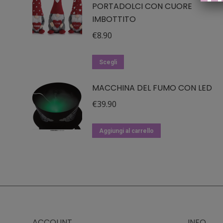
PORTADOLCI CON CUORE
IMBOTTITO
€
8.90
Questo
Scegli
prodotto
MACCHINA DEL FUMO CON LED
ha
più
€
39.90
varianti.
Le
Aggiungi al carrello
opzioni
possono
essere
scelte
nella
pagina
ACCOUNT
INFO
del