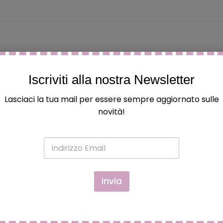
Iscriviti alla nostra Newsletter
n il nostro adorabile appendino a forma di cuore, impreziosi
 colpo al cuore!
Lasciaci la tua mail per essere sempre aggiornato sulle
novità!
ssetto: fallo brillare con il nostro appendino cuore!
💖
E
m
a
i
l
Invia
*
PAPA' TAZZA IN CERAMICA