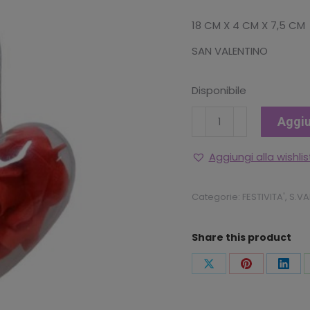
18 CM X 4 CM X 7,5 CM
SAN VALENTINO
Disponibile
APPENDINO
Aggiu
CUORE
CON
Aggiungi alla wishlis
ROSA
ROSSA
Categorie:
FESTIVITA'
,
S.VA
quantità
Share this product
Condividi
Condividi
Condi
questo
questo
ques