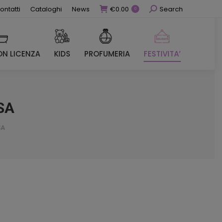
Cerca
ontatti
Cataloghi
News
€
0.00
Search
0
N LICENZA
KIDS
PROFUMERIA
FESTIVITA’
N LICENZA
KIDS
PROFUMERIA
FESTIVITA’
SA
SA