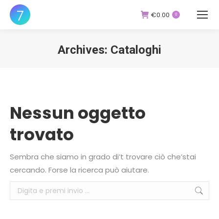
€
0.00
0
Archives:
Cataloghi
You are here:
Nessun oggetto
trovato
Sembra che siamo in grado di’t trovare ciò che’stai
cercando. Forse la ricerca può aiutare.
Cerca