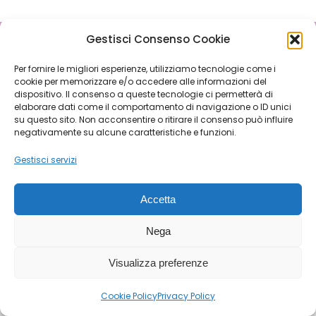
Gestisci Consenso Cookie
Dream-Theme — truly
premium WordPress
Per fornire le migliori esperienze, utilizziamo tecnologie come i
cookie per memorizzare e/o accedere alle informazioni del
themes
dispositivo. Il consenso a queste tecnologie ci permetterà di
Michael House S.R.L.S
elaborare dati come il comportamento di navigazione o ID unici
Via Fabio Filzi 33, 20124 Milano
su questo sito. Non acconsentire o ritirare il consenso può influire
negativamente su alcune caratteristiche e funzioni.
P.IVA 12842370962
Tel 0241408746 - WhatsApp 3519827987
Gestisci servizi
Privacy Policy
-
Cookie Policy
Accetta
Nega
Visualizza preferenze
Cookie Policy
Privacy Policy